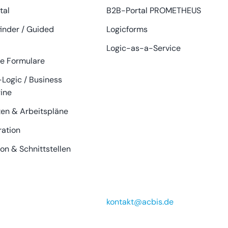
tal
B2B-Portal PROMETHEUS
inder / Guided
Logicforms
Logic-as-a-Service
e Formulare
Logic / Business
ine
ten & Arbeitspläne
ration
ion & Schnittstellen
kontakt@acbis.de