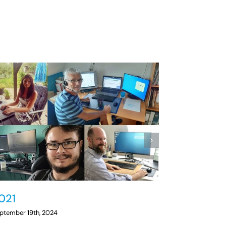
021
2020
ptember 19th, 2024
September 12th