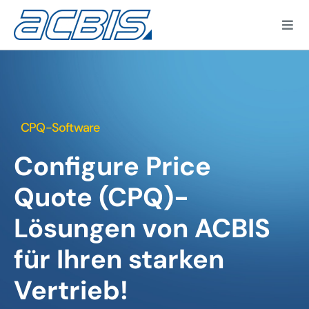
Zum
Inhalt
Togg
springen
Navi
CPQ-Software
Kun
Configure Price
Quote (CPQ)-
Lösungen von ACBIS
für Ihren starken
Vertrieb!