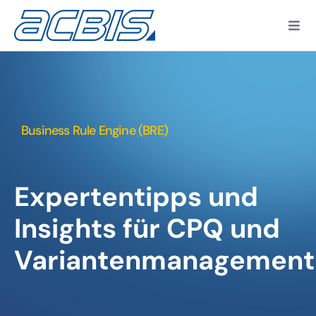
Zum
Inhalt
Togg
springen
Navi
Business Rule Engine (BRE)
Kun
Expertentipps und
Insights für CPQ und
Variantenmanagement