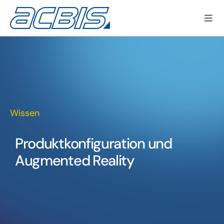
Zum
Inhalt
Togg
springen
Navi
Kun
Wissen
Produktkonfiguration und
Augmented Reality