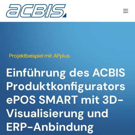
Zum
Inhalt
Togg
springen
Navi
Projektbeispiel mit APplus
Kun
Einführung des ACBIS
Produktkonfigurators
ePOS SMART mit 3D-
Visualisierung und
ERP-Anbindung