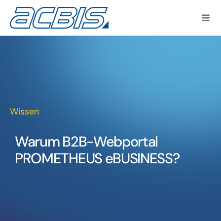
Zum
Inhalt
Togg
springen
Navi
Kun
Wissen
Warum B2B-Webportal
PROMETHEUS eBUSINESS?