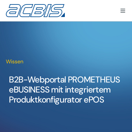
Zum
Inhalt
Togg
springen
Navi
Wissen
Kun
B2B-Webportal PROMETHEUS
eBUSINESS mit integriertem
Produktkonfigurator ePOS